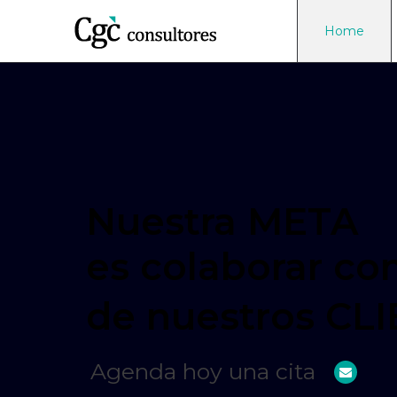
Home
Nuestra META
es colaborar co
de nuestros CL
Agenda hoy una cita