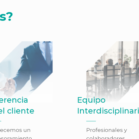
s?
erencia
Equipo
el cliente
Interdisciplinar
recemos un
Profesionales y
esoramiento
colaboradores