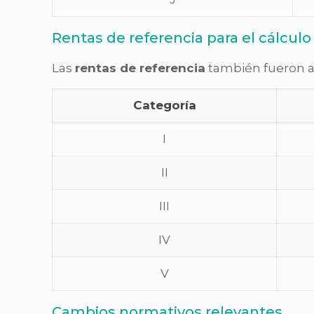
Rentas de referencia para el cálculo
Las
rentas de referencia
también fueron ac
Categoría
I
II
III
IV
V
Cambios normativos relevantes