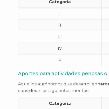
Categoría
I
II
III
IV
V
Aportes para actividades penosas o
Aquellos autónomos que desarrollen
tare
considerar los siguientes montos:
Categoría