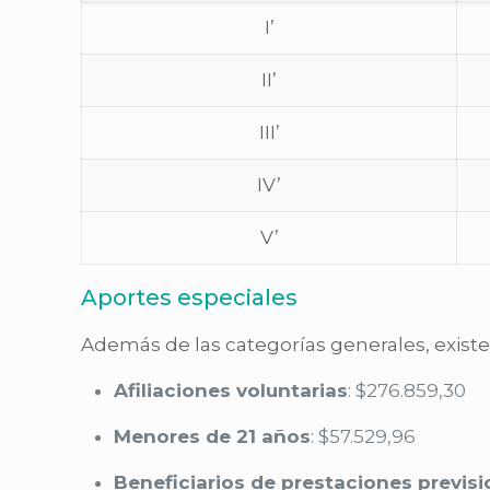
I’
II’
III’
IV’
V’
Aportes especiales
Además de las categorías generales, existe
Afiliaciones voluntarias
: $276.859,30
Menores de 21 años
: $57.529,96
Beneficiarios de prestaciones previsi