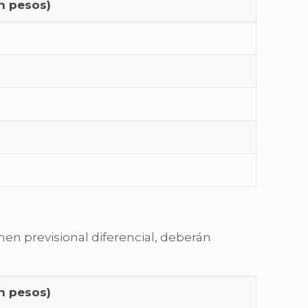
n pesos)
en previsional diferencial, deberán
n pesos)