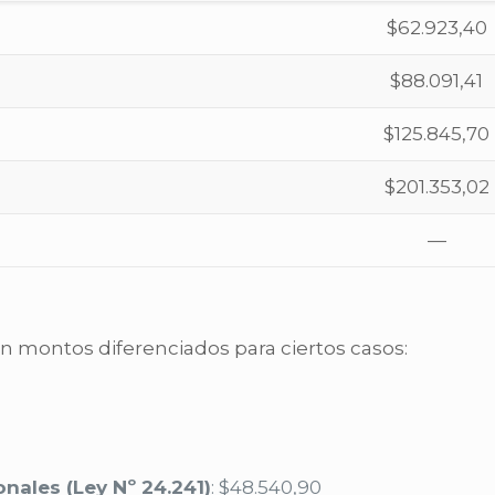
$62.923,40
$88.091,41
$125.845,70
$201.353,02
—
n montos diferenciados para ciertos casos:
onales (Ley Nº 24.241)
: $48.540,90