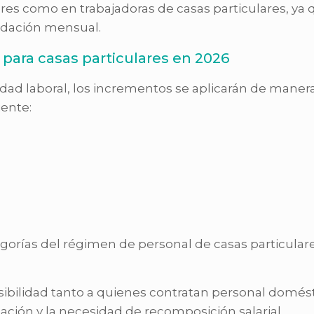
 como en trabajadoras de casas particulares, ya q
uidación mensual.
para casas particulares en 2026
idad laboral, los incrementos se aplicarán de maner
iente:
egorías del régimen de personal de casas particular
sibilidad tanto a quienes contratan personal domést
ción y la necesidad de recomposición salarial.