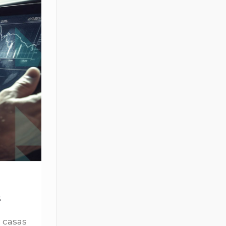
s
e casas