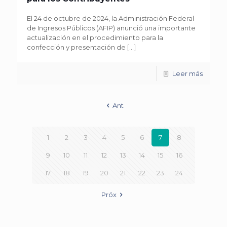
El 24 de octubre de 2024, la Administración Federal
de Ingresos Públicos (AFIP) anunció una importante
actualización en el procedimiento para la
confección y presentación de
[…]
Leer más
Ant
1
2
3
4
5
6
7
8
9
10
11
12
13
14
15
16
17
18
19
20
21
22
23
24
Próx